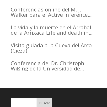
Arqueología de la Región de
Murcia organizado por el CDL
Conferencias online del M. J.
Walker para el Active Inference
Institute
La vida y la muerte en el Arrabal
de la Arrixaca Life and death in
the Arrabal of Arrixaca
Visita guiada a la Cueva del Arco
(Cieza)
Conferencia del Dr. Christoph
Wißing de la Universidad de
Tubinga en el Casino de Murcia.
Christoph Wißing Lecture at
Casino de Murcia: Neanderthals
versus early modern humans:
Similar diet, different mobility
pattern
Buscar