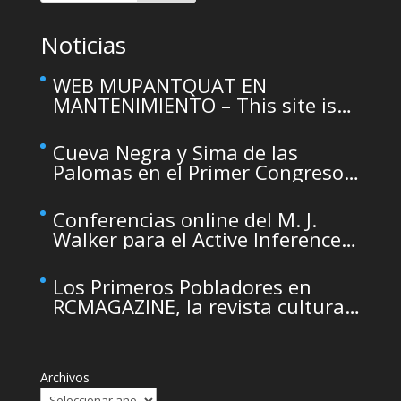
Noticias
WEB MUPANTQUAT EN
MANTENIMIENTO – This site is
temporarily unavailable due to
maintenance
Cueva Negra y Sima de las
Palomas en el Primer Congreso
de Arqueología de la Región de
Murcia organizado por el CDL
Conferencias online del M. J.
Walker para el Active Inference
Institute
Los Primeros Pobladores en
RCMAGAZINE, la revista cultural
del Real Casino de Murcia
Archivos