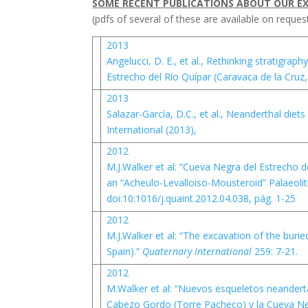
SOME RECENT PUBLICATIONS ABOUT OUR EX
(pdfs of several of these are available on request
2013
Angelucci, D. E., et al., Rethinking stratigra
Estrecho del Río Quípar (Caravaca de la Cruz
2013
Salazar-García, D.C., et al., Neanderthal die
International (2013),
2012
M.J.Walker et al: “Cueva Negra del Estrecho de
an “Acheulo-Levalloiso-Mousteroid” Palaeoli
doi:10:1016/j.quaint.2012.04.038, pág. 1-25
2012
M.J.Walker et al: “The excavation of the buri
Spain).”
Quaternary International
259: 7-21.
2012
M.Walker et al: “Nuevos esqueletos neandert
Cabezo Gordo (Torre Pacheco) y la Cueva Neg