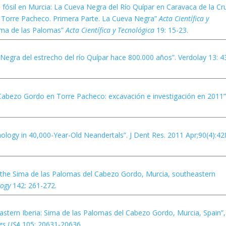
fósil en Murcia: La Cueva Negra del Río Quípar en Caravaca de la Cr
 Torre Pacheco. Primera Parte. La Cueva Negra”
Acta Científica y
Sima de las Palomas”
Acta Científica y Tecnológica
19: 15-23.
a Negra del estrecho del río Quípar hace 800.000 años”. Verdolay 13: 4
 Cabezo Gordo en Torre Pacheco: excavación e investigación en 2011”
ology in 40,000-Year-Old Neandertals”. J Dent Res. 2011 Apr;90(4):42
m the Sima de las Palomas del Cabezo Gordo, Murcia, southeastern
logy
142: 261-272.
eastern Iberia: Sima de las Palomas del Cabezo Gordo, Murcia, Spain”,
ces USA
105: 20631-20636.