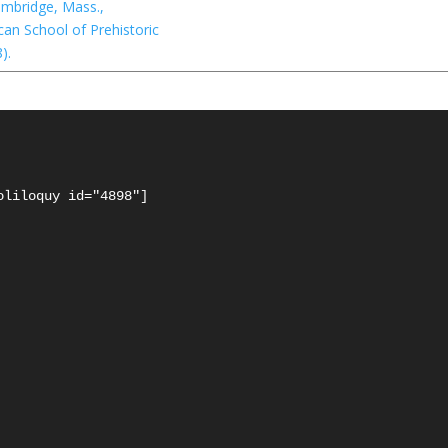
Cambridge, Mass.,
an School of Prehistoric
).
oliloquy id="4898"]