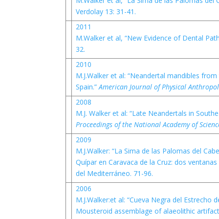
M.Walker et al, “La Sima de las Palomas del
Verdolay 13: 31-41.
2011
M.Walker et al, “New Evidence of Dental Path
32.
2010
M.J.Walker et al: “Neandertal mandibles fro
Spain.”
American Journal of Physical Anthropo
2008
M.J. Walker et al: “Late Neandertals in South
Proceedings of the National Academy of Scien
2009
M.J.Walker: “La Sima de las Palomas del Cab
Quípar en Caravaca de la Cruz: dos ventanas 
del Mediterráneo. 71-96.
2006
M.J.Walker:et al: “Cueva Negra del Estrecho d
Mousteroid assemblage of alaeolithic artifact