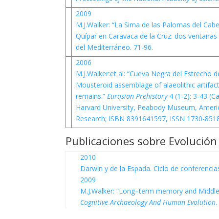
2009
M.J.Walker: “La Sima de las Palomas del Cab
Quípar en Caravaca de la Cruz: dos ventanas 
del Mediterráneo. 71-96.
2006
M.J.Walker:et al: “Cueva Negra del Estrecho d
Mousteroid assemblage of alaeolithic artifact
remains.”
Eurasian Prehistory
4 (1-2): 3-43 (
Harvard University, Peabody Museum, Americ
Research; ISBN 8391641597, ISSN 1730-8518
Publicaciones sobre Evoluci
2010
Darwin y de la Espada. Ciclo de conferenci
2009
M.J.Walker: “Long–term memory and Middle P
Cognitive Archaeology And Human Evolution
.