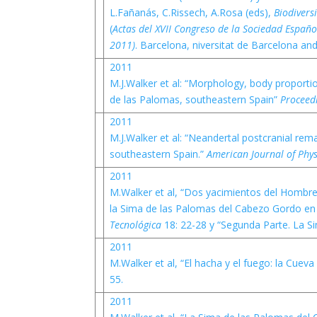
L.Fañanás, C.Rissech, A.Rosa (eds),
Biodivers
(
Actas del XVII Congreso de la Sociedad Españo
2011)
. Barcelona, niversitat de Barcelona an
2011
M.J.Walker et al: “Morphology, body proporti
de las Palomas, southeastern Spain”
Proceed
2011
M.J.Walker et al: “Neandertal postcranial re
southeastern Spain.”
American Journal of Phy
2011
M.Walker et al, “Dos yacimientos del Hombre 
la Sima de las Palomas del Cabezo Gordo en
Tecnológica
18: 22-28 y “Segunda Parte. La 
2011
M.Walker et al, “El hacha y el fuego: la Cuev
55.
2011