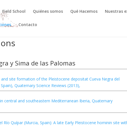
Field School
Quiénes somos
Qué Hacemos
Nuestras e
ciones
Contacto
ions
gra y Sima de las Palomas
phy and site formation of the Pleistocene depositat Cueva Negra del
, Spain), Quaternary Science Reviews (2013),
ts in central and southeastern Mediterranean Iberia, Quaternary
l Río Quípar (Murcia, Spain): A late Early Pleistocene hominin site wit