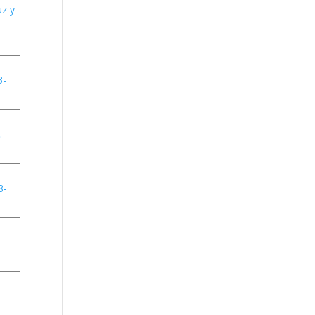
Christoph Wißing
uz y
Lecture at Casino
de Murcia:
Neanderthals
versus early
3-
modern humans:
Similar diet,
different mobility
pattern
.
8-