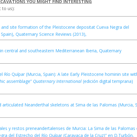
CAVATIONS YOU MIGHT FIND INTERESTING
 to us):
phy and site formation of the Pleistocene depositat Cueva Negra del
, Spain), Quaternary Science Reviews (2013),
ts in central and southeastern Mediterranean Iberia, Quaternary
l Río Quípar (Murcia, Spain): A late Early Pleistocene hominin site wit
thic assemblage”
Quaternary International
(edición digital temprana)
ed articulated Neanderthal skeletons at Sima de las Palomas (Murcia, 
ales y restos preneandertalenses de Murcia: La Sima de las Palomas 
ra del Estrecho del Río Quípar (Caravaca de la Cruz)” en D.Turbón,