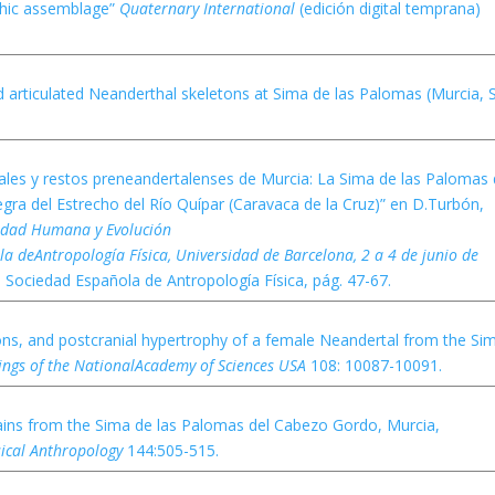
thic assemblage”
Quaternary International
(edición digital temprana)
ed articulated Neanderthal skeletons at Sima de las Palomas (Murcia, 
ales y restos preneandertalenses de Murcia: La Sima de las Palomas 
ra del Estrecho del Río Quípar (Caravaca de la Cruz)” en D.Turbón,
idad Humana y Evolución
la deAntropología Física, Universidad de Barcelona, 2 a 4 de junio de
d Sociedad Española de Antropología Física, pág. 47-67.
ons, and postcranial hypertrophy of a female Neandertal from the Si
ings of the NationalAcademy of Sciences USA
108: 10087-10091.
mains from the Sima de las Palomas del Cabezo Gordo, Murcia,
sical Anthropology
144:505-515.