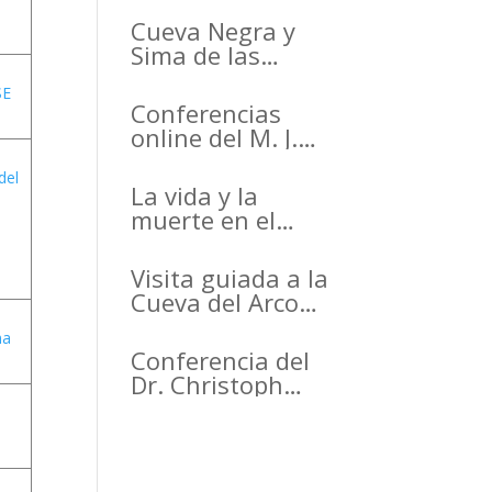
Cueva Negra y
Sima de las
Palomas en el
SE
Primer Congreso
Conferencias
de Arqueología de
online del M. J.
la Región de
Walker para el
Murcia
del
Active Inference
La vida y la
organizado por el
Institute
muerte en el
CDL
Arrabal de la
Arrixaca Life and
Visita guiada a la
death in the
Cueva del Arco
Arrabal of
(Cieza)
Arrixaca
ma
Conferencia del
Dr. Christoph
Wißing de la
Universidad de
Tubinga en el
Casino de Murcia.