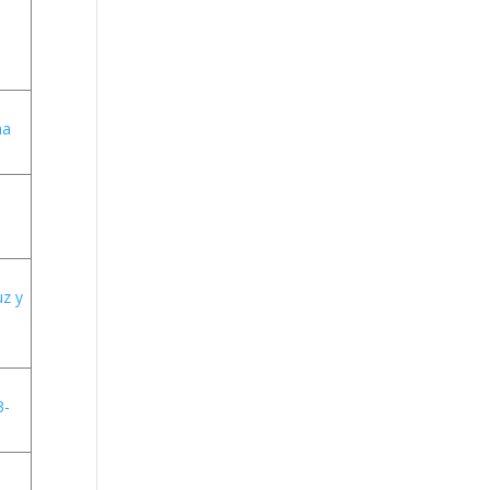
ma
uz y
3-