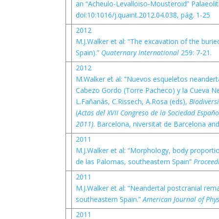
an “Acheulo-Levalloiso-Mousteroid” Palaeoli
doi:10:1016/j.quaint.2012.04.038, pág. 1-25
2012
M.J.Walker et al: “The excavation of the buri
Spain).”
Quaternary International
259: 7-21.
2012
M.Walker et al: “Nuevos esqueletos neandert
Cabezo Gordo (Torre Pacheco) y la Cueva Neg
L.Fañanás, C.Rissech, A.Rosa (eds),
Biodivers
(
Actas del XVII Congreso de la Sociedad Españo
2011)
. Barcelona, niversitat de Barcelona an
2011
M.J.Walker et al: “Morphology, body proporti
de las Palomas, southeastern Spain”
Proceed
2011
M.J.Walker et al: “Neandertal postcranial re
southeastern Spain.”
American Journal of Phy
2011