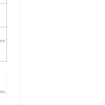
etal
ds),