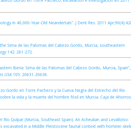
 Cabezo Gordo en Torre Pacheco: excavación e investigación en 2011”
ology in 40,000-Year-Old Neandertals”. J Dent Res. 2011 Apr;90(4):42
m the Sima de las Palomas del Cabezo Gordo, Murcia, southeastern
logy
142: 261-272.
eastern Iberia: Sima de las Palomas del Cabezo Gordo, Murcia, Spain”,
ces USA
105: 20631-20636.
ezo Gordo en Torre Pacheco y la Cueva Negra del Estrecho del Río
sobre la vida y la muerte del hombre fósil en Murcia. Caja de Ahorros
el Río Quípar (Murcia, Southeast Spain): An Acheulian and Levalloiso-
s excavated in a Middle Pleistocene faunal context with hominin skel