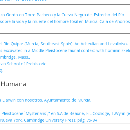
ezo Gordo en Torre Pacheco y la Cueva Negra del Estrecho del Río
sobre la vida y la muerte del hombre fósil en Murcia. Caja de Ahorros
el Río Quípar (Murcia, Southeast Spain): An Acheulian and Levalloiso-
s excavated in a Middle Pleistocene faunal context with hominin skel
Cambridge, Mass.,
an School of Prehistoric
).
ón Humana
as Darwin con nosotros. Ayuntamiento de Murcia.
leistocene `Mysterians´,” en S.A.de Beaune, F.L.Coolidge, T.Wynn (e
 Nueva York, Cambridge University Press; pág. 75-84