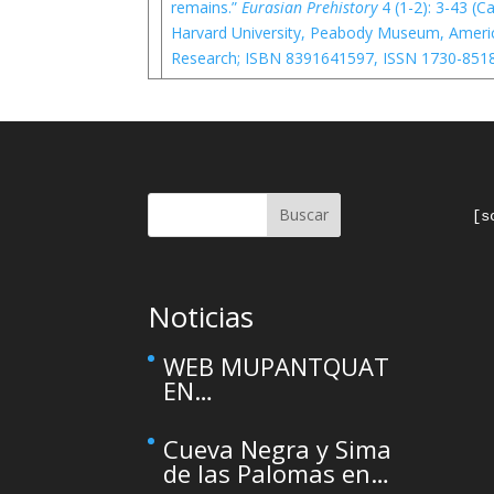
remains.”
Eurasian Prehistory
4 (1-2): 3-43 (
Harvard University, Peabody Museum, Americ
Research; ISBN 8391641597, ISSN 1730-8518
Buscar
[s
Noticias
WEB MUPANTQUAT
EN
MANTENIMIENTO –
This site is
Cueva Negra y Sima
temporarily
de las Palomas en
unavailable due to