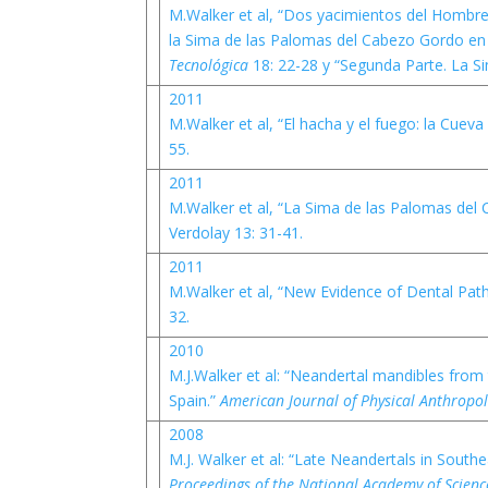
M.Walker et al, “Dos yacimientos del Hombre 
la Sima de las Palomas del Cabezo Gordo en
Tecnológica
18: 22-28 y “Segunda Parte. La 
2011
M.Walker et al, “El hacha y el fuego: la Cuev
55.
2011
M.Walker et al, “La Sima de las Palomas del
Verdolay 13: 31-41.
2011
M.Walker et al, “New Evidence of Dental Path
32.
2010
M.J.Walker et al: “Neandertal mandibles fro
Spain.”
American Journal of Physical Anthropo
2008
M.J. Walker et al: “Late Neandertals in South
Proceedings of the National Academy of Scien