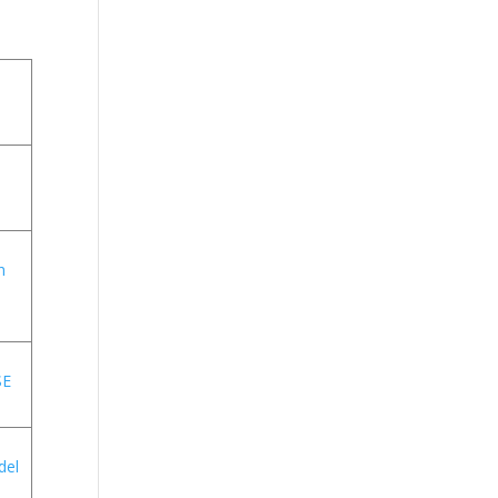
h
SE
del