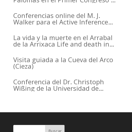
Arqueología de la Región de
Murcia organizado por el CDL
Conferencias online del M. J.
Walker para el Active Inference
Institute
La vida y la muerte en el Arrabal
de la Arrixaca Life and death in
the Arrabal of Arrixaca
Visita guiada a la Cueva del Arco
(Cieza)
Conferencia del Dr. Christoph
Wißing de la Universidad de
Tubinga en el Casino de Murcia.
Christoph Wißing Lecture at
Casino de Murcia: Neanderthals
versus early modern humans:
Similar diet, different mobility
pattern
Buscar