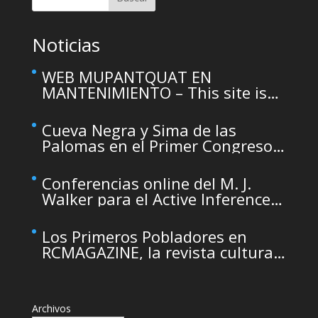
Noticias
WEB MUPANTQUAT EN
MANTENIMIENTO – This site is
temporarily unavailable due to
maintenance
Cueva Negra y Sima de las
Palomas en el Primer Congreso
de Arqueología de la Región de
Murcia organizado por el CDL
Conferencias online del M. J.
Walker para el Active Inference
Institute
Los Primeros Pobladores en
RCMAGAZINE, la revista cultural
del Real Casino de Murcia
Archivos