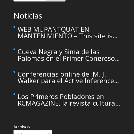
Noticias
WEB MUPANTQUAT EN
MANTENIMIENTO – This site is
temporarily unavailable due to
maintenance
Cueva Negra y Sima de las
Palomas en el Primer Congreso
de Arqueología de la Región de
Murcia organizado por el CDL
Conferencias online del M. J.
Walker para el Active Inference
Institute
Los Primeros Pobladores en
RCMAGAZINE, la revista cultural
del Real Casino de Murcia
Archivos