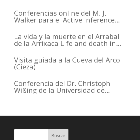
Arqueología de la Región de
Murcia organizado por el CDL
Conferencias online del M. J.
Walker para el Active Inference
Institute
La vida y la muerte en el Arrabal
de la Arrixaca Life and death in
the Arrabal of Arrixaca
Visita guiada a la Cueva del Arco
(Cieza)
Conferencia del Dr. Christoph
Wißing de la Universidad de
Tubinga en el Casino de Murcia.
Christoph Wißing Lecture at
Casino de Murcia: Neanderthals
versus early modern humans:
Similar diet, different mobility
pattern
Buscar