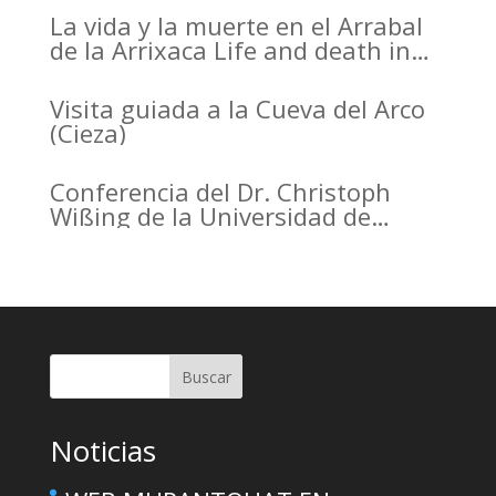
La vida y la muerte en el Arrabal
de la Arrixaca Life and death in
the Arrabal of Arrixaca
Visita guiada a la Cueva del Arco
(Cieza)
Conferencia del Dr. Christoph
Wißing de la Universidad de
Tubinga en el Casino de Murcia.
Christoph Wißing Lecture at
Casino de Murcia: Neanderthals
versus early modern humans:
Similar diet, different mobility
pattern
Buscar
Noticias