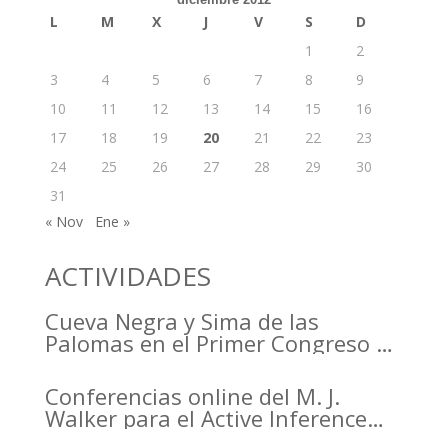
L
M
X
J
V
S
D
1
2
3
4
5
6
7
8
9
10
11
12
13
14
15
16
17
18
19
20
21
22
23
24
25
26
27
28
29
30
31
« Nov
Ene »
ACTIVIDADES
Cueva Negra y Sima de las
Palomas en el Primer Congreso de
Arqueología de la Región de
Murcia organizado por el CDL
Conferencias online del M. J.
Walker para el Active Inference
Institute