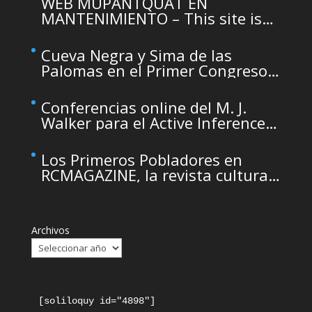
WEB MUPANTQUAT EN
MANTENIMIENTO – This site is
temporarily unavailable due to
maintenance
Cueva Negra y Sima de las
Palomas en el Primer Congreso
de Arqueología de la Región de
Murcia organizado por el CDL
Conferencias online del M. J.
Walker para el Active Inference
Institute
Los Primeros Pobladores en
RCMAGAZINE, la revista cultural
del Real Casino de Murcia
Archivos
[soliloquy id="4898"]