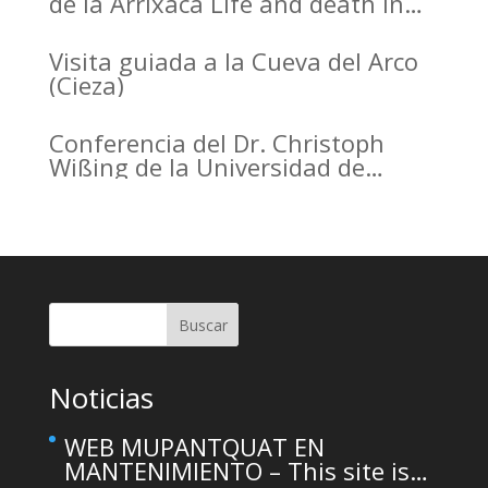
de la Arrixaca Life and death in
the Arrabal of Arrixaca
Visita guiada a la Cueva del Arco
(Cieza)
Conferencia del Dr. Christoph
Wißing de la Universidad de
Tubinga en el Casino de Murcia.
Christoph Wißing Lecture at
Casino de Murcia: Neanderthals
versus early modern humans:
Similar diet, different mobility
pattern
Buscar
Noticias
WEB MUPANTQUAT EN
MANTENIMIENTO – This site is