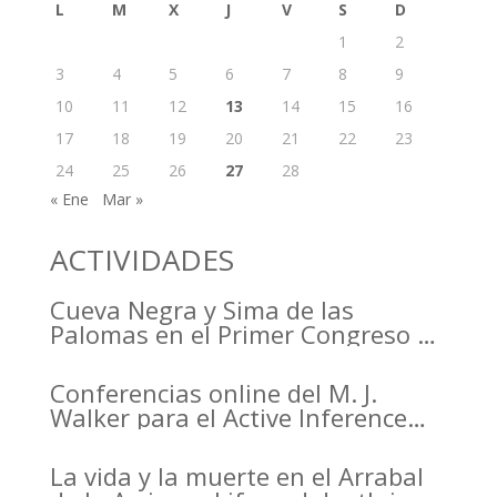
L
M
X
J
V
S
D
1
2
3
4
5
6
7
8
9
10
11
12
13
14
15
16
17
18
19
20
21
22
23
24
25
26
27
28
« Ene
Mar »
ACTIVIDADES
Cueva Negra y Sima de las
Palomas en el Primer Congreso de
Arqueología de la Región de
Murcia organizado por el CDL
Conferencias online del M. J.
Walker para el Active Inference
Institute
La vida y la muerte en el Arrabal