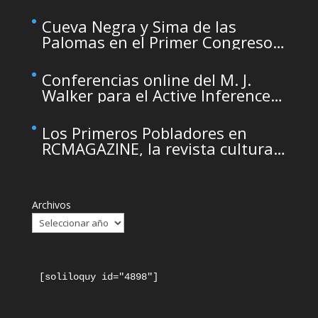
temporarily unavailable due to
maintenance
Cueva Negra y Sima de las
Palomas en el Primer Congreso
de Arqueología de la Región de
Murcia organizado por el CDL
Conferencias online del M. J.
Walker para el Active Inference
Institute
Los Primeros Pobladores en
RCMAGAZINE, la revista cultural
del Real Casino de Murcia
Archivos
[soliloquy id="4898"]