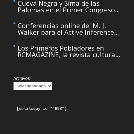
maintenance
Cueva Negra y Sima de las
Palomas en el Primer Congreso
de Arqueología de la Región de
Murcia organizado por el CDL
Conferencias online del M. J.
Walker para el Active Inference
Institute
Los Primeros Pobladores en
RCMAGAZINE, la revista cultural
del Real Casino de Murcia
Archivos
[soliloquy id="4898"]