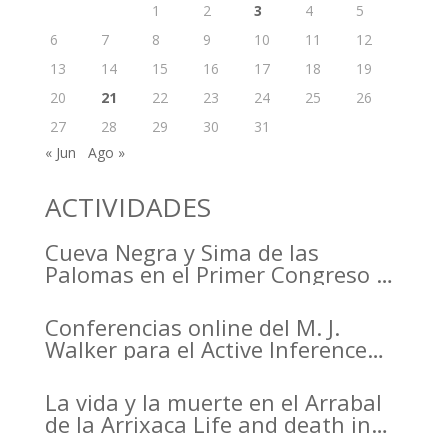
1
2
3
4
5
6
7
8
9
10
11
12
13
14
15
16
17
18
19
20
21
22
23
24
25
26
27
28
29
30
31
« Jun
Ago »
ACTIVIDADES
Cueva Negra y Sima de las
Palomas en el Primer Congreso de
Arqueología de la Región de
Murcia organizado por el CDL
Conferencias online del M. J.
Walker para el Active Inference
Institute
La vida y la muerte en el Arrabal
de la Arrixaca Life and death in
the Arrabal of Arrixaca