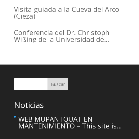
Visita guiada a la Cueva del Arco
(Cieza)
Conferencia del Dr. Christoph
Wißing de la Universidad de
Tubinga en el Casino de Murcia.
Christoph Wißing Lecture at
Casino de Murcia: Neanderthals
versus early modern humans:
Similar diet, different mobility
pattern
Buscar
Noticias
WEB MUPANTQUAT EN
MANTENIMIENTO – This site is
temporarily unavailable due to