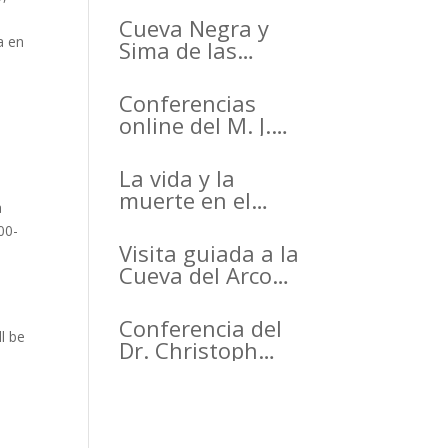
Cueva Negra y
a en
Sima de las
Palomas en el
Primer Congreso
Conferencias
de Arqueología de
online del M. J.
la Región de
Walker para el
Murcia
Active Inference
La vida y la
organizado por el
Institute
muerte en el
CDL
a
Arrabal de la
00-
Arrixaca Life and
Visita guiada a la
death in the
Cueva del Arco
Arrabal of
(Cieza)
Arrixaca
Conferencia del
l be
Dr. Christoph
Wißing de la
Universidad de
Tubinga en el
Casino de Murcia.