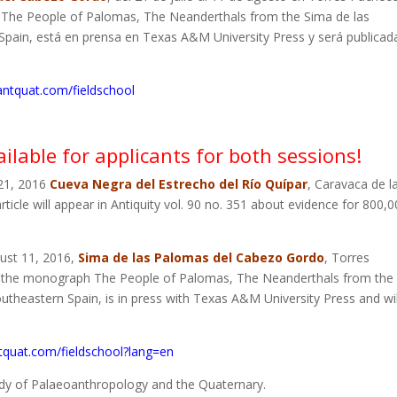
 The People of Palomas, The Neanderthals from the Sima de las
pain, está en prensa en Texas A&M University Press y será publicad
antquat.com/fieldschool
ailable for applicants for both sessions!
 21, 2016
Cueva Negra del Estrecho del Río Quípar
, Caravaca de l
rticle will appear in Antiquity vol. 90 no. 351 about evidence for 800,0
gust 11, 2016,
Sima de las Palomas del Cabezo Gordo
, Torres
; the monograph The People of Palomas, The Neanderthals from the
utheastern Spain, is in press with Texas A&M University Press and wil
tquat.com/fieldschool?lang=en
y of Palaeoanthropology and the Quaternary.