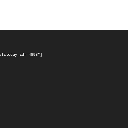
oliloquy id="4898"]