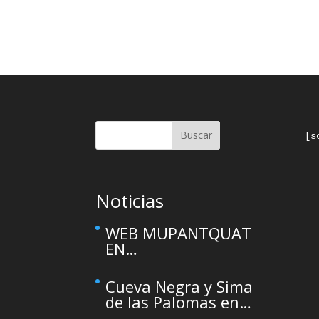
Buscar
[s
Noticias
WEB MUPANTQUAT
EN
MANTENIMIENTO –
This site is
Cueva Negra y Sima
temporarily
de las Palomas en
unavailable due to
el Primer Congreso