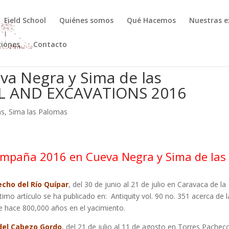
Field School
Quiénes somos
Qué Hacemos
Nuestras e
ciones
Contacto
a Negra y Sima de las
L AND EXCAVATIONS 2016
as
,
Sima las Palomas
ampaña 2016 en Cueva Negra y Sima de las
echo del Río Quípar
, del 30 de junio al 21 de julio en Caravaca de la
timo artículo se ha publicado en: Antiquity vol. 90 no. 351 acerca de l
e hace 800,000 años en el yacimiento.
del Cabezo Gordo
, del 21 de julio al 11 de agosto en Torres Pachec