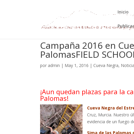
Inicio
Publica
Campaña 2016 en Cuev
PalomasFIELD SCHOO
por
admin
|
May 1, 2016
|
Cueva Negra
,
Notici
¡Aun quedan plazas para la c
Palomas!
Cueva Negra del Estr
Cruz, Murcia. Nuestro úl
evidencia de un fuego d
Sima de las Palomas 