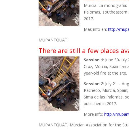
Murcia. La monografía:
Palomas, southeastern S
2017.
Más info en:
http://mup
MUPANTQUAT.
There are still a few places av
Session 1
: June 30-July
Cruz, Murcia, Spain: an a
year-old fire at the site.
Session 2
: July 21 – Au
Pacheco, Murcia, Spain
Sima de las Palomas, so
published in 2017.
More info:
http://mupan
MUPANTQUAT, Murcian Association for the Stud