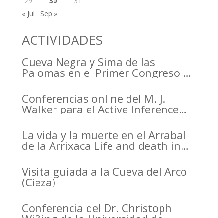
29
30
31
« Jul
Sep »
ACTIVIDADES
Cueva Negra y Sima de las
Palomas en el Primer Congreso de
Arqueología de la Región de
Murcia organizado por el CDL
Conferencias online del M. J.
Walker para el Active Inference
Institute
La vida y la muerte en el Arrabal
de la Arrixaca Life and death in
the Arrabal of Arrixaca
Visita guiada a la Cueva del Arco
(Cieza)
Conferencia del Dr. Christoph