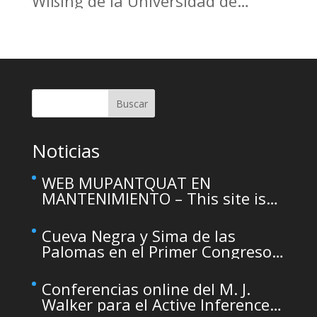
Wißing de la Universidad de
Tubinga en el Casino de Murcia.
Christoph Wißing Lecture at
Casino de Murcia: Neanderthals
versus early modern humans:
Similar diet, different mobility
pattern
Buscar
Noticias
WEB MUPANTQUAT EN
MANTENIMIENTO – This site is
temporarily unavailable due to
maintenance
Cueva Negra y Sima de las
Palomas en el Primer Congreso
de Arqueología de la Región de
Murcia organizado por el CDL
Conferencias online del M. J.
Walker para el Active Inference