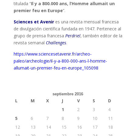
titulada “
Il y a 800.000 ans, l’Homme allumait un
premier feu en Europe
”.
Sciences et Avenir
es una revista mensual francesa
de divulgación científica fundada en 1947. Pertenece al
grupo de prensa francesa
Perdriel
, también editor de la
revista semanal
Challenges
.
https://www.sciencesetavenir.fr/archeo-
paleo/archeologie/il-y-a-800-000-ans-l-homme-
allumait-un-premier-feu-en-europe_105098
septiembre 2016
L
M
X
J
V
S
D
1
2
3
4
5
6
7
8
9
10
11
12
13
14
15
16
17
18
19
20
21
22
23
24
25