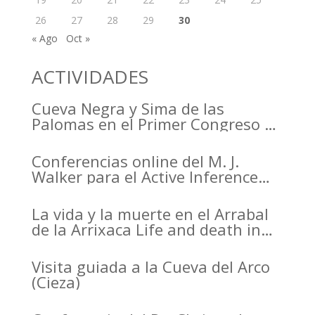
26
27
28
29
30
« Ago
Oct »
ACTIVIDADES
Cueva Negra y Sima de las
Palomas en el Primer Congreso de
Arqueología de la Región de
Murcia organizado por el CDL
Conferencias online del M. J.
Walker para el Active Inference
Institute
La vida y la muerte en el Arrabal
de la Arrixaca Life and death in
the Arrabal of Arrixaca
Visita guiada a la Cueva del Arco
(Cieza)