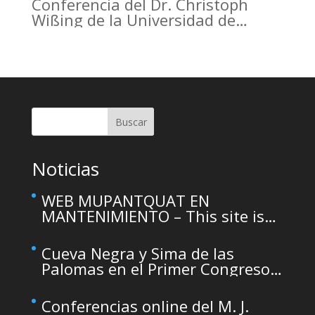
Conferencia del Dr. Christoph
Wißing de la Universidad de
Tubinga en el Casino de Murcia.
Christoph Wißing Lecture at
Casino de Murcia: Neanderthals
versus early modern humans:
Similar diet, different mobility
pattern
Buscar
Noticias
WEB MUPANTQUAT EN
MANTENIMIENTO – This site is
temporarily unavailable due to
maintenance
Cueva Negra y Sima de las
Palomas en el Primer Congreso
de Arqueología de la Región de
Murcia organizado por el CDL
Conferencias online del M. J.