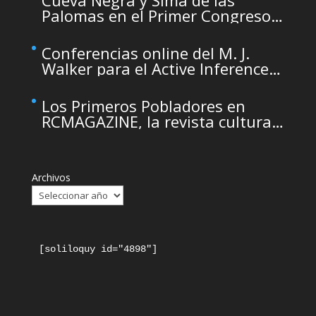
Cueva Negra y Sima de las
Palomas en el Primer Congreso
de Arqueología de la Región de
Murcia organizado por el CDL
Conferencias online del M. J.
Walker para el Active Inference
Institute
Los Primeros Pobladores en
RCMAGAZINE, la revista cultural
del Real Casino de Murcia
Archivos
[soliloquy id="4898"]