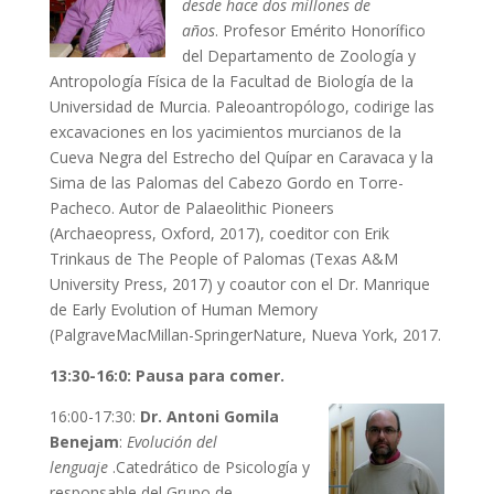
desde hace dos millones de
años
. Profesor Emérito Honorífico
del Departamento de Zoología y
Antropología Física de la Facultad de Biología de la
Universidad de Murcia. Paleoantropólogo, codirige las
excavaciones en los yacimientos murcianos de la
Cueva Negra del Estrecho del Quípar en Caravaca y la
Sima de las Palomas del Cabezo Gordo en Torre-
Pacheco. Autor de Palaeolithic Pioneers
(Archaeopress, Oxford, 2017), coeditor con Erik
Trinkaus de The People of Palomas (Texas A&M
University Press, 2017) y coautor con el Dr. Manrique
de Early Evolution of Human Memory
(PalgraveMacMillan-SpringerNature, Nueva York, 2017.
13:30-16:0: Pausa para comer.
16:00-17:30:
Dr. Antoni Gomila
Benejam
:
Evolución del
lenguaje
.Catedrático de Psicología y
responsable del Grupo de