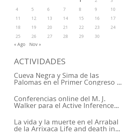
1
2
3
4
5
6
7
8
9
10
11
12
13
14
15
16
17
18
19
20
21
22
23
24
25
26
27
28
29
30
« Ago
Nov »
ACTIVIDADES
Cueva Negra y Sima de las
Palomas en el Primer Congreso de
Arqueología de la Región de
Murcia organizado por el CDL
Conferencias online del M. J.
Walker para el Active Inference
Institute
La vida y la muerte en el Arrabal
de la Arrixaca Life and death in
the Arrabal of Arrixaca