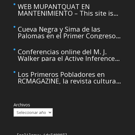
WEB MUPANTQUAT EN
MANTENIMIENTO – This site is
temporarily unavailable due to
maintenance
Cueva Negra y Sima de las
Palomas en el Primer Congreso
de Arqueología de la Región de
Murcia organizado por el CDL
Conferencias online del M. J.
Walker para el Active Inference
Institute
Los Primeros Pobladores en
RCMAGAZINE, la revista cultural
del Real Casino de Murcia
Archivos