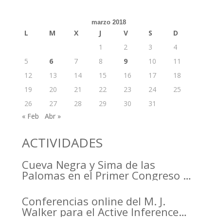
marzo 2018
L
M
X
J
V
S
D
1
2
3
4
5
6
7
8
9
10
11
12
13
14
15
16
17
18
19
20
21
22
23
24
25
26
27
28
29
30
31
« Feb
Abr »
ACTIVIDADES
Cueva Negra y Sima de las
Palomas en el Primer Congreso de
Arqueología de la Región de
Murcia organizado por el CDL
Conferencias online del M. J.
Walker para el Active Inference