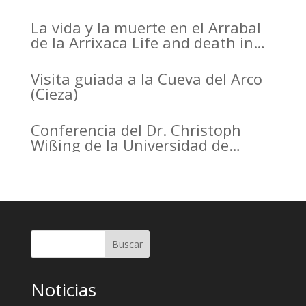
Institute
La vida y la muerte en el Arrabal
de la Arrixaca Life and death in
the Arrabal of Arrixaca
Visita guiada a la Cueva del Arco
(Cieza)
Conferencia del Dr. Christoph
Wißing de la Universidad de
Tubinga en el Casino de Murcia.
Christoph Wißing Lecture at
Casino de Murcia: Neanderthals
versus early modern humans:
Similar diet, different mobility
pattern
Buscar
Noticias