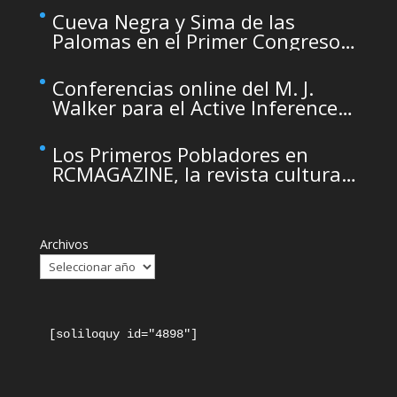
maintenance
Cueva Negra y Sima de las
Palomas en el Primer Congreso
de Arqueología de la Región de
Murcia organizado por el CDL
Conferencias online del M. J.
Walker para el Active Inference
Institute
Los Primeros Pobladores en
RCMAGAZINE, la revista cultural
del Real Casino de Murcia
Archivos
[soliloquy id="4898"]