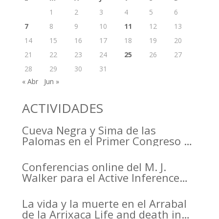
1
2
3
4
5
6
7
8
9
10
11
12
13
14
15
16
17
18
19
20
21
22
23
24
25
26
27
28
29
30
31
« Abr
Jun »
ACTIVIDADES
Cueva Negra y Sima de las
Palomas en el Primer Congreso de
Arqueología de la Región de
Murcia organizado por el CDL
Conferencias online del M. J.
Walker para el Active Inference
Institute
La vida y la muerte en el Arrabal
de la Arrixaca Life and death in