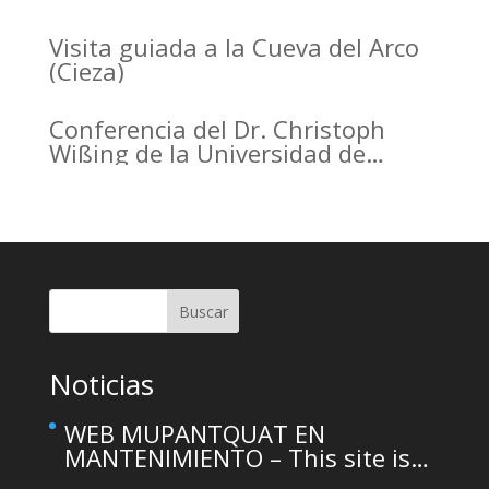
the Arrabal of Arrixaca
Visita guiada a la Cueva del Arco
(Cieza)
Conferencia del Dr. Christoph
Wißing de la Universidad de
Tubinga en el Casino de Murcia.
Christoph Wißing Lecture at
Casino de Murcia: Neanderthals
versus early modern humans:
Similar diet, different mobility
pattern
Buscar
Noticias
WEB MUPANTQUAT EN
MANTENIMIENTO – This site is
temporarily unavailable due to