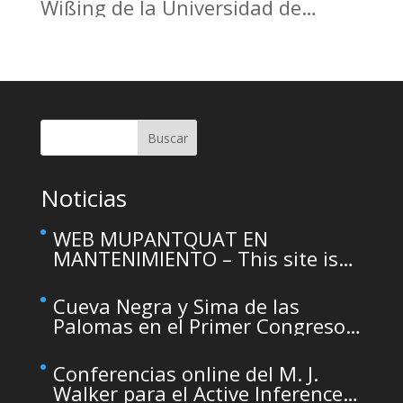
Wißing de la Universidad de
Tubinga en el Casino de Murcia.
Christoph Wißing Lecture at
Casino de Murcia: Neanderthals
versus early modern humans:
Similar diet, different mobility
pattern
Buscar
Noticias
WEB MUPANTQUAT EN
MANTENIMIENTO – This site is
temporarily unavailable due to
maintenance
Cueva Negra y Sima de las
Palomas en el Primer Congreso
de Arqueología de la Región de
Murcia organizado por el CDL
Conferencias online del M. J.
Walker para el Active Inference