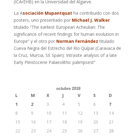
(ICArEHB) en la Universidad del Algarve.
La A
sociación Mupantquat
ha contribuido con dos
posters, uno presentado por
Michael J. Walker
titulado “The earliest European Acheulian: The
significance of recent findings for human evolution in
Europe” y el otro por
Norman Fernández
titulado
Cueva Negra del Estrecho del Río Quípar (Caravaca de
la Cruz, Murcia, SE Spain): Intrasite analysis of a late
Early Pleistocene Palaeolithic palimpsest”
octubre 2018
L
M
X
J
V
S
D
1
2
3
4
5
6
7
8
9
10
11
12
13
14
15
16
17
18
19
20
21
22
23
24
25
26
27
28