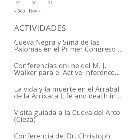
29
30
31
« Sep
Nov »
ACTIVIDADES
Cueva Negra y Sima de las
Palomas en el Primer Congreso de
Arqueología de la Región de
Murcia organizado por el CDL
Conferencias online del M. J.
Walker para el Active Inference
Institute
La vida y la muerte en el Arrabal
de la Arrixaca Life and death in
the Arrabal of Arrixaca
Visita guiada a la Cueva del Arco
(Cieza)
Conferencia del Dr. Christoph