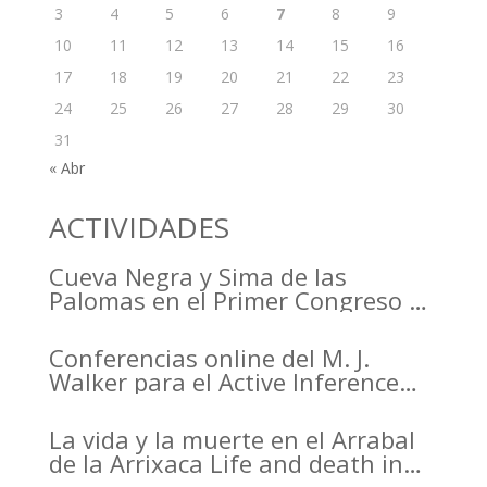
3
4
5
6
7
8
9
10
11
12
13
14
15
16
17
18
19
20
21
22
23
24
25
26
27
28
29
30
31
« Abr
ACTIVIDADES
Cueva Negra y Sima de las
Palomas en el Primer Congreso de
Arqueología de la Región de
Murcia organizado por el CDL
Conferencias online del M. J.
Walker para el Active Inference
Institute
La vida y la muerte en el Arrabal
de la Arrixaca Life and death in