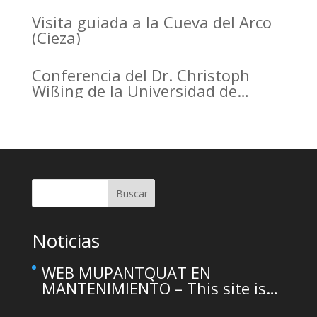
the Arrabal of Arrixaca
Visita guiada a la Cueva del Arco
(Cieza)
Conferencia del Dr. Christoph
Wißing de la Universidad de
Tubinga en el Casino de Murcia.
Christoph Wißing Lecture at
Casino de Murcia: Neanderthals
versus early modern humans:
Similar diet, different mobility
pattern
Buscar
Noticias
WEB MUPANTQUAT EN
MANTENIMIENTO – This site is
temporarily unavailable due to