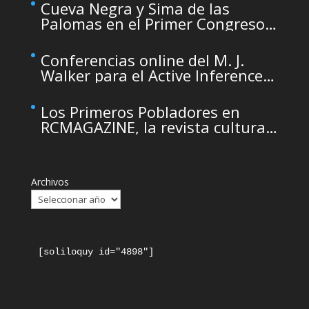
maintenance
Cueva Negra y Sima de las
Palomas en el Primer Congreso
de Arqueología de la Región de
Murcia organizado por el CDL
Conferencias online del M. J.
Walker para el Active Inference
Institute
Los Primeros Pobladores en
RCMAGAZINE, la revista cultural
del Real Casino de Murcia
Archivos
[soliloquy id="4898"]