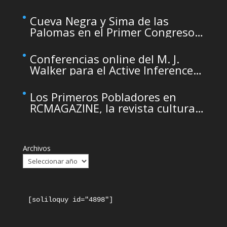
temporarily unavailable due to
maintenance
Cueva Negra y Sima de las
Palomas en el Primer Congreso
de Arqueología de la Región de
Murcia organizado por el CDL
Conferencias online del M. J.
Walker para el Active Inference
Institute
Los Primeros Pobladores en
RCMAGAZINE, la revista cultural
del Real Casino de Murcia
Archivos
[soliloquy id="4898"]