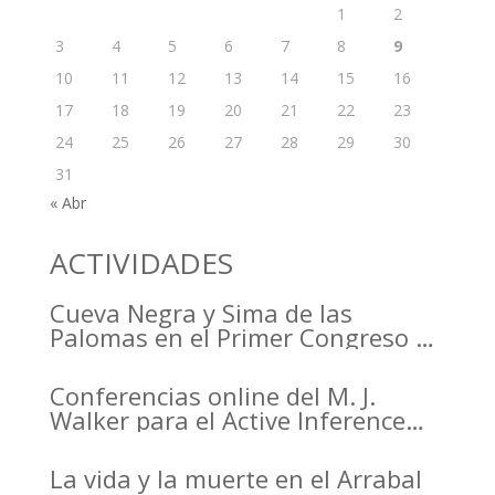
1
2
3
4
5
6
7
8
9
10
11
12
13
14
15
16
17
18
19
20
21
22
23
24
25
26
27
28
29
30
31
« Abr
ACTIVIDADES
Cueva Negra y Sima de las
Palomas en el Primer Congreso de
Arqueología de la Región de
Murcia organizado por el CDL
Conferencias online del M. J.
Walker para el Active Inference
Institute
La vida y la muerte en el Arrabal