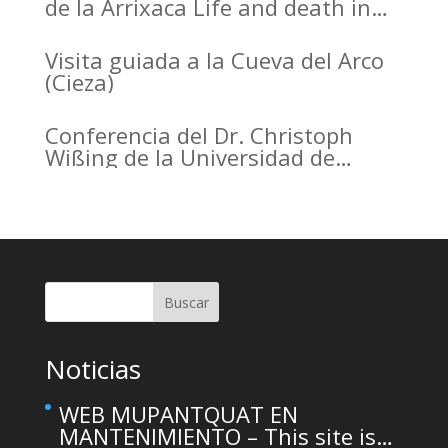
de la Arrixaca Life and death in
the Arrabal of Arrixaca
Visita guiada a la Cueva del Arco
(Cieza)
Conferencia del Dr. Christoph
Wißing de la Universidad de
Tubinga en el Casino de Murcia.
Christoph Wißing Lecture at
Casino de Murcia: Neanderthals
versus early modern humans:
Similar diet, different mobility
pattern
Buscar
Noticias
WEB MUPANTQUAT EN
MANTENIMIENTO – This site is