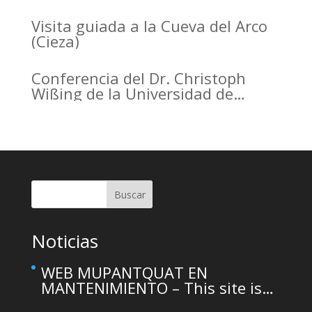
the Arrabal of Arrixaca
Visita guiada a la Cueva del Arco
(Cieza)
Conferencia del Dr. Christoph
Wißing de la Universidad de
Tubinga en el Casino de Murcia.
Christoph Wißing Lecture at
Casino de Murcia: Neanderthals
versus early modern humans:
Similar diet, different mobility
pattern
Buscar
Noticias
WEB MUPANTQUAT EN
MANTENIMIENTO – This site is
temporarily unavailable due to