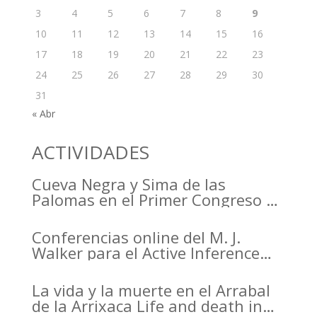
3
4
5
6
7
8
9
10
11
12
13
14
15
16
17
18
19
20
21
22
23
24
25
26
27
28
29
30
31
« Abr
ACTIVIDADES
Cueva Negra y Sima de las
Palomas en el Primer Congreso de
Arqueología de la Región de
Murcia organizado por el CDL
Conferencias online del M. J.
Walker para el Active Inference
Institute
La vida y la muerte en el Arrabal
de la Arrixaca Life and death in