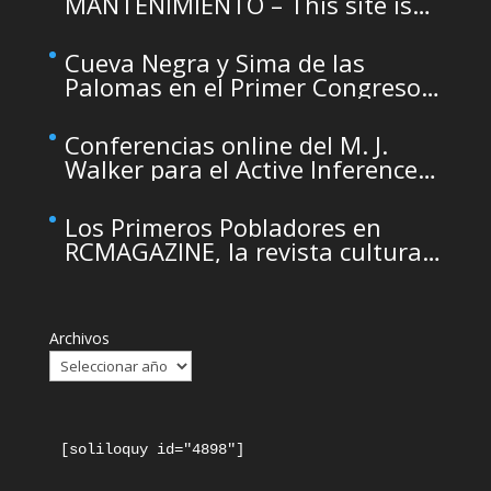
MANTENIMIENTO – This site is
temporarily unavailable due to
maintenance
Cueva Negra y Sima de las
Palomas en el Primer Congreso
de Arqueología de la Región de
Murcia organizado por el CDL
Conferencias online del M. J.
Walker para el Active Inference
Institute
Los Primeros Pobladores en
RCMAGAZINE, la revista cultural
del Real Casino de Murcia
Archivos
[soliloquy id="4898"]