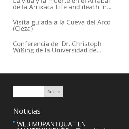
La vida y la muerte en el Arrabal
de la Arrixaca Life and death in
the Arrabal of Arrixaca
Visita guiada a la Cueva del Arco
(Cieza)
Conferencia del Dr. Christoph
Wißing de la Universidad de
Tubinga en el Casino de Murcia.
Christoph Wißing Lecture at
Casino de Murcia: Neanderthals
versus early modern humans:
Similar diet, different mobility
pattern
Buscar
Noticias
WEB MUPANTQUAT EN