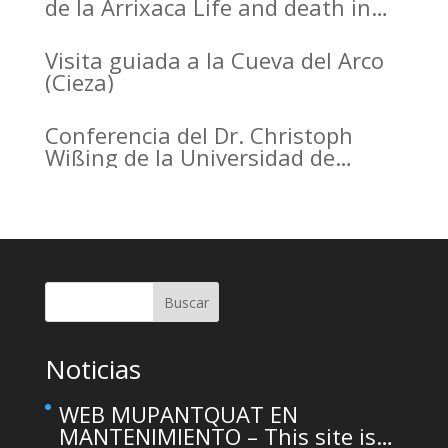
de la Arrixaca Life and death in
the Arrabal of Arrixaca
Visita guiada a la Cueva del Arco
(Cieza)
Conferencia del Dr. Christoph
Wißing de la Universidad de
Tubinga en el Casino de Murcia.
Christoph Wißing Lecture at
Casino de Murcia: Neanderthals
versus early modern humans:
Similar diet, different mobility
pattern
Buscar
Noticias
WEB MUPANTQUAT EN
MANTENIMIENTO – This site is