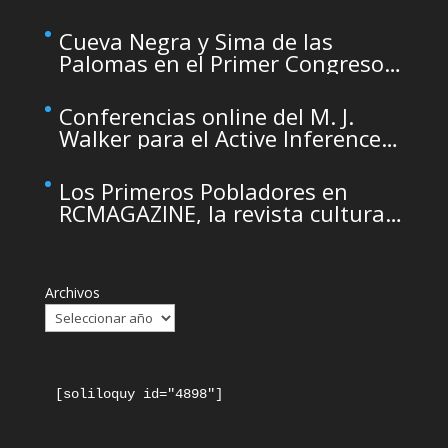
temporarily unavailable due to
maintenance
Cueva Negra y Sima de las
Palomas en el Primer Congreso
de Arqueología de la Región de
Murcia organizado por el CDL
Conferencias online del M. J.
Walker para el Active Inference
Institute
Los Primeros Pobladores en
RCMAGAZINE, la revista cultural
del Real Casino de Murcia
Archivos
[soliloquy id="4898"]