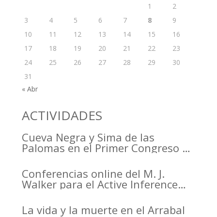
1
2
3
4
5
6
7
8
9
10
11
12
13
14
15
16
17
18
19
20
21
22
23
24
25
26
27
28
29
30
31
« Abr
ACTIVIDADES
Cueva Negra y Sima de las
Palomas en el Primer Congreso de
Arqueología de la Región de
Murcia organizado por el CDL
Conferencias online del M. J.
Walker para el Active Inference
Institute
La vida y la muerte en el Arrabal