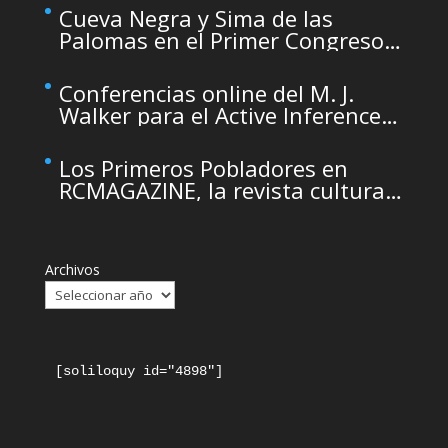
maintenance
Cueva Negra y Sima de las
Palomas en el Primer Congreso
de Arqueología de la Región de
Murcia organizado por el CDL
Conferencias online del M. J.
Walker para el Active Inference
Institute
Los Primeros Pobladores en
RCMAGAZINE, la revista cultural
del Real Casino de Murcia
Archivos
[soliloquy id="4898"]