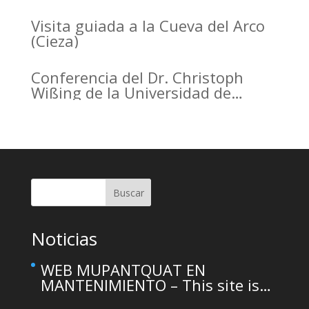
the Arrabal of Arrixaca
Visita guiada a la Cueva del Arco
(Cieza)
Conferencia del Dr. Christoph
Wißing de la Universidad de
Tubinga en el Casino de Murcia.
Christoph Wißing Lecture at
Casino de Murcia: Neanderthals
versus early modern humans:
Similar diet, different mobility
pattern
Buscar
Noticias
WEB MUPANTQUAT EN
MANTENIMIENTO – This site is
temporarily unavailable due to