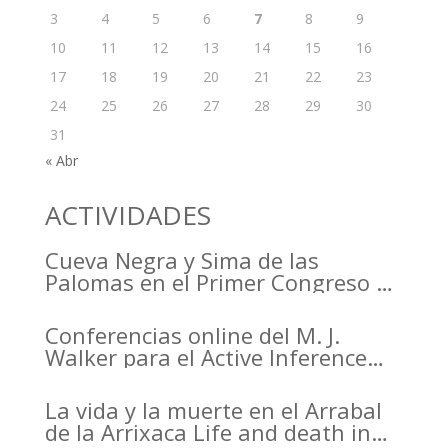
3
4
5
6
7
8
9
10
11
12
13
14
15
16
17
18
19
20
21
22
23
24
25
26
27
28
29
30
31
« Abr
ACTIVIDADES
Cueva Negra y Sima de las
Palomas en el Primer Congreso de
Arqueología de la Región de
Murcia organizado por el CDL
Conferencias online del M. J.
Walker para el Active Inference
Institute
La vida y la muerte en el Arrabal
de la Arrixaca Life and death in