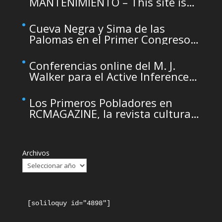
MANTENIMIENTO – This site is
temporarily unavailable due to
maintenance
Cueva Negra y Sima de las
Palomas en el Primer Congreso
de Arqueología de la Región de
Murcia organizado por el CDL
Conferencias online del M. J.
Walker para el Active Inference
Institute
Los Primeros Pobladores en
RCMAGAZINE, la revista cultural
del Real Casino de Murcia
Archivos
[soliloquy id="4898"]