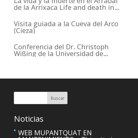
La vida y la muerte en el Arrabal
de la Arrixaca Life and death in
the Arrabal of Arrixaca
Visita guiada a la Cueva del Arco
(Cieza)
Conferencia del Dr. Christoph
Wißing de la Universidad de
Tubinga en el Casino de Murcia.
Christoph Wißing Lecture at
Casino de Murcia: Neanderthals
versus early modern humans:
Similar diet, different mobility
pattern
Buscar
Noticias
WEB MUPANTQUAT EN