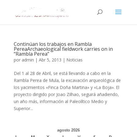
Continúan los trabajos en Rambla
PereaArchaeological fieldwork carries on in
“Rambla Perea”
por
admin
|
Abr 5, 2013
|
Noticias
Del 1 al 28 de Abril, se está llevando a cabo en la
Rambla Perea de Mula, la excavación arqueológica de
los yacimientos «Finca Doña Martina» y «La Boja». El
proyecto dirigido por Joao Zilhao, seguirá añadiendo,
un año más, información al Paleolítico Medio y
Superior...
agosto 2026
L
M
X
J
V
S
D