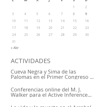
1
2
3
4
5
6
7
8
9
10
11
12
13
14
15
16
17
18
19
20
21
22
23
24
25
26
27
28
29
30
31
« Abr
ACTIVIDADES
Cueva Negra y Sima de las
Palomas en el Primer Congreso de
Arqueología de la Región de
Murcia organizado por el CDL
Conferencias online del M. J.
Walker para el Active Inference
Institute