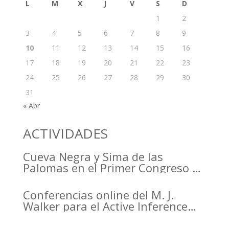
L
M
X
J
V
S
D
1
2
3
4
5
6
7
8
9
10
11
12
13
14
15
16
17
18
19
20
21
22
23
24
25
26
27
28
29
30
31
« Abr
ACTIVIDADES
Cueva Negra y Sima de las
Palomas en el Primer Congreso de
Arqueología de la Región de
Murcia organizado por el CDL
Conferencias online del M. J.
Walker para el Active Inference
Institute