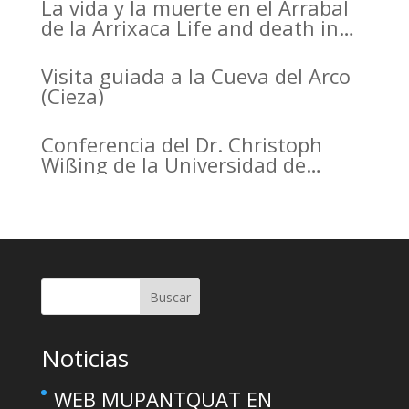
La vida y la muerte en el Arrabal
de la Arrixaca Life and death in
the Arrabal of Arrixaca
Visita guiada a la Cueva del Arco
(Cieza)
Conferencia del Dr. Christoph
Wißing de la Universidad de
Tubinga en el Casino de Murcia.
Christoph Wißing Lecture at
Casino de Murcia: Neanderthals
versus early modern humans:
Similar diet, different mobility
pattern
Buscar
Noticias
WEB MUPANTQUAT EN