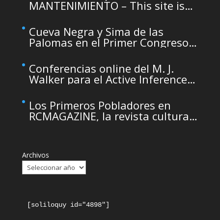
MANTENIMIENTO – This site is
temporarily unavailable due to
maintenance
Cueva Negra y Sima de las
Palomas en el Primer Congreso
de Arqueología de la Región de
Murcia organizado por el CDL
Conferencias online del M. J.
Walker para el Active Inference
Institute
Los Primeros Pobladores en
RCMAGAZINE, la revista cultural
del Real Casino de Murcia
Archivos
[soliloquy id="4898"]