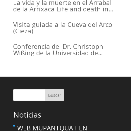
La vida y la muerte en el Arrabal
de la Arrixaca Life and death in
the Arrabal of Arrixaca
Visita guiada a la Cueva del Arco
(Cieza)
Conferencia del Dr. Christoph
Wißing de la Universidad de
Tubinga en el Casino de Murcia.
Christoph Wißing Lecture at
Casino de Murcia: Neanderthals
versus early modern humans:
Similar diet, different mobility
pattern
Buscar
Noticias
WEB MUPANTQUAT EN