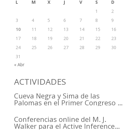
L
M
X
J
V
S
D
1
2
3
4
5
6
7
8
9
10
11
12
13
14
15
16
17
18
19
20
21
22
23
24
25
26
27
28
29
30
31
« Abr
ACTIVIDADES
Cueva Negra y Sima de las
Palomas en el Primer Congreso de
Arqueología de la Región de
Murcia organizado por el CDL
Conferencias online del M. J.
Walker para el Active Inference
Institute