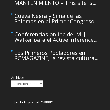
MANTENIMIENTO – This site is
temporarily unavailable due to
maintenance
Cueva Negra y Sima de las
Palomas en el Primer Congreso
de Arqueología de la Región de
Murcia organizado por el CDL
Conferencias online del M. J.
Walker para el Active Inference
Institute
Los Primeros Pobladores en
RCMAGAZINE, la revista cultural
del Real Casino de Murcia
Archivos
[soliloquy id="4898"]