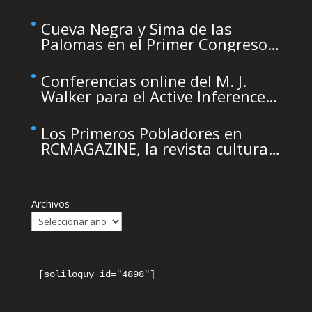
temporarily unavailable due to
maintenance
Cueva Negra y Sima de las
Palomas en el Primer Congreso
de Arqueología de la Región de
Murcia organizado por el CDL
Conferencias online del M. J.
Walker para el Active Inference
Institute
Los Primeros Pobladores en
RCMAGAZINE, la revista cultural
del Real Casino de Murcia
Archivos
[soliloquy id="4898"]