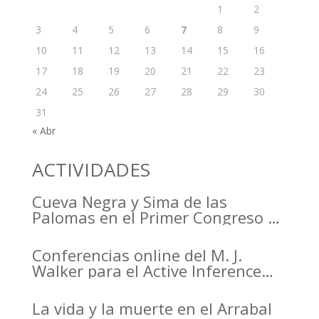
1
2
3
4
5
6
7
8
9
10
11
12
13
14
15
16
17
18
19
20
21
22
23
24
25
26
27
28
29
30
31
« Abr
ACTIVIDADES
Cueva Negra y Sima de las
Palomas en el Primer Congreso de
Arqueología de la Región de
Murcia organizado por el CDL
Conferencias online del M. J.
Walker para el Active Inference
Institute
La vida y la muerte en el Arrabal