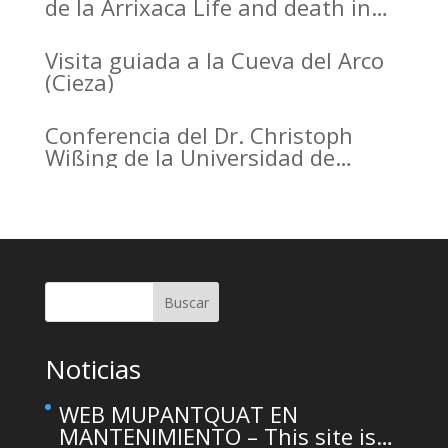
de la Arrixaca Life and death in
the Arrabal of Arrixaca
Visita guiada a la Cueva del Arco
(Cieza)
Conferencia del Dr. Christoph
Wißing de la Universidad de
Tubinga en el Casino de Murcia.
Christoph Wißing Lecture at
Casino de Murcia: Neanderthals
versus early modern humans:
Similar diet, different mobility
pattern
Buscar
Noticias
WEB MUPANTQUAT EN
MANTENIMIENTO – This site is