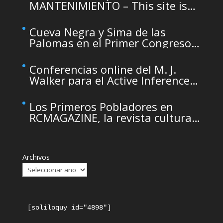
MANTENIMIENTO – This site is
temporarily unavailable due to
maintenance
Cueva Negra y Sima de las
Palomas en el Primer Congreso
de Arqueología de la Región de
Murcia organizado por el CDL
Conferencias online del M. J.
Walker para el Active Inference
Institute
Los Primeros Pobladores en
RCMAGAZINE, la revista cultural
del Real Casino de Murcia
Archivos
[soliloquy id="4898"]