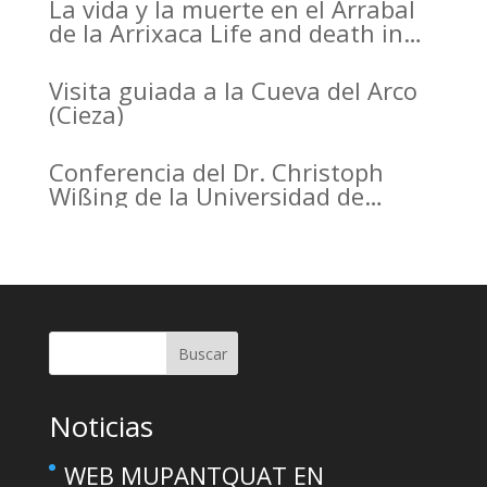
La vida y la muerte en el Arrabal
de la Arrixaca Life and death in
the Arrabal of Arrixaca
Visita guiada a la Cueva del Arco
(Cieza)
Conferencia del Dr. Christoph
Wißing de la Universidad de
Tubinga en el Casino de Murcia.
Christoph Wißing Lecture at
Casino de Murcia: Neanderthals
versus early modern humans:
Similar diet, different mobility
pattern
Buscar
Noticias
WEB MUPANTQUAT EN