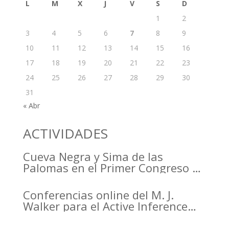
L
M
X
J
V
S
D
1
2
3
4
5
6
7
8
9
10
11
12
13
14
15
16
17
18
19
20
21
22
23
24
25
26
27
28
29
30
31
« Abr
ACTIVIDADES
Cueva Negra y Sima de las
Palomas en el Primer Congreso de
Arqueología de la Región de
Murcia organizado por el CDL
Conferencias online del M. J.
Walker para el Active Inference
Institute