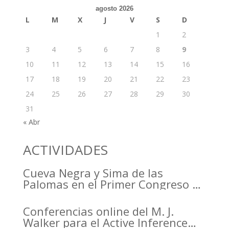
agosto 2026
L
M
X
J
V
S
D
1
2
3
4
5
6
7
8
9
10
11
12
13
14
15
16
17
18
19
20
21
22
23
24
25
26
27
28
29
30
31
« Abr
ACTIVIDADES
Cueva Negra y Sima de las
Palomas en el Primer Congreso de
Arqueología de la Región de
Murcia organizado por el CDL
Conferencias online del M. J.
Walker para el Active Inference