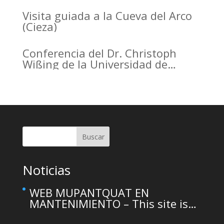
the Arrabal of Arrixaca
Visita guiada a la Cueva del Arco
(Cieza)
Conferencia del Dr. Christoph
Wißing de la Universidad de
Tubinga en el Casino de Murcia.
Christoph Wißing Lecture at
Casino de Murcia: Neanderthals
versus early modern humans:
Similar diet, different mobility
pattern
Buscar
Noticias
WEB MUPANTQUAT EN
MANTENIMIENTO – This site is
temporarily unavailable due to