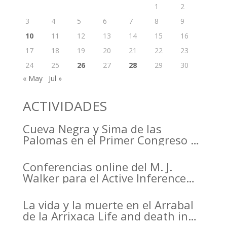
1
2
3
4
5
6
7
8
9
10
11
12
13
14
15
16
17
18
19
20
21
22
23
24
25
26
27
28
29
30
« May
Jul »
ACTIVIDADES
Cueva Negra y Sima de las
Palomas en el Primer Congreso de
Arqueología de la Región de
Murcia organizado por el CDL
Conferencias online del M. J.
Walker para el Active Inference
Institute
La vida y la muerte en el Arrabal
de la Arrixaca Life and death in