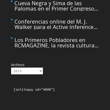
maintenance
Cueva Negra y Sima de las
Palomas en el Primer Congreso
de Arqueología de la Región de
Murcia organizado por el CDL
Conferencias online del M. J.
Walker para el Active Inference
Institute
Los Primeros Pobladores en
RCMAGAZINE, la revista cultural
del Real Casino de Murcia
Archivos
[soliloquy id="4898"]