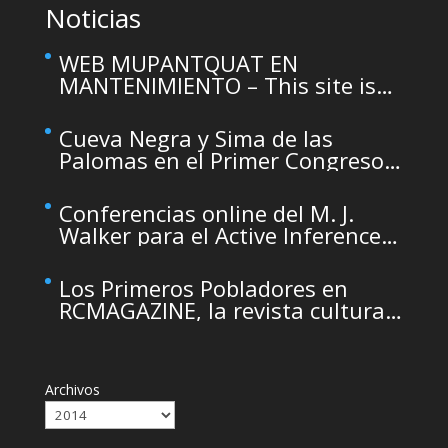
Noticias
WEB MUPANTQUAT EN
MANTENIMIENTO – This site is
temporarily unavailable due to
maintenance
Cueva Negra y Sima de las
Palomas en el Primer Congreso
de Arqueología de la Región de
Murcia organizado por el CDL
Conferencias online del M. J.
Walker para el Active Inference
Institute
Los Primeros Pobladores en
RCMAGAZINE, la revista cultural
del Real Casino de Murcia
Archivos