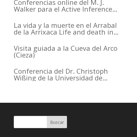
Conferencias online del M. J.
Walker para el Active Inference
Institute
La vida y la muerte en el Arrabal
de la Arrixaca Life and death in
the Arrabal of Arrixaca
Visita guiada a la Cueva del Arco
(Cieza)
Conferencia del Dr. Christoph
Wißing de la Universidad de
Tubinga en el Casino de Murcia.
Christoph Wißing Lecture at
Casino de Murcia: Neanderthals
versus early modern humans:
Similar diet, different mobility
pattern
Buscar