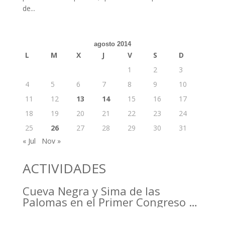
de...
agosto 2014
L
M
X
J
V
S
D
1
2
3
4
5
6
7
8
9
10
11
12
13
14
15
16
17
18
19
20
21
22
23
24
25
26
27
28
29
30
31
« Jul
Nov »
ACTIVIDADES
Cueva Negra y Sima de las
Palomas en el Primer Congreso de
Arqueología de la Región de
Murcia organizado por el CDL