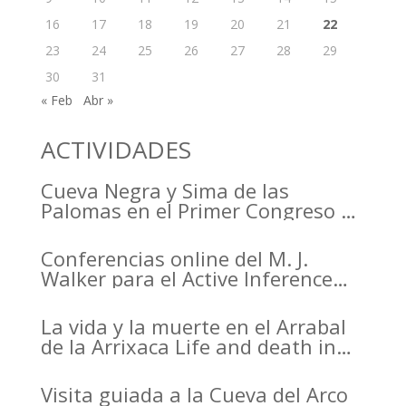
16
17
18
19
20
21
22
23
24
25
26
27
28
29
30
31
« Feb
Abr »
ACTIVIDADES
Cueva Negra y Sima de las
Palomas en el Primer Congreso de
Arqueología de la Región de
Murcia organizado por el CDL
Conferencias online del M. J.
Walker para el Active Inference
Institute
La vida y la muerte en el Arrabal
de la Arrixaca Life and death in
the Arrabal of Arrixaca
Visita guiada a la Cueva del Arco