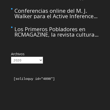
de Arqueología de la Región de
Murcia organizado por el CDL
Conferencias online del M. J.
Walker para el Active Inference
Institute
Los Primeros Pobladores en
RCMAGAZINE, la revista cultural
del Real Casino de Murcia
Archivos
[soliloquy id="4898"]