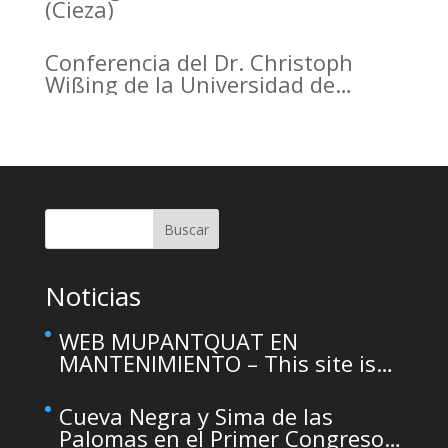
(Cieza)
Conferencia del Dr. Christoph
Wißing de la Universidad de
Tubinga en el Casino de Murcia.
Christoph Wißing Lecture at
Casino de Murcia: Neanderthals
versus early modern humans:
Similar diet, different mobility
pattern
Buscar
Noticias
WEB MUPANTQUAT EN
MANTENIMIENTO – This site is
temporarily unavailable due to
maintenance
Cueva Negra y Sima de las
Palomas en el Primer Congreso