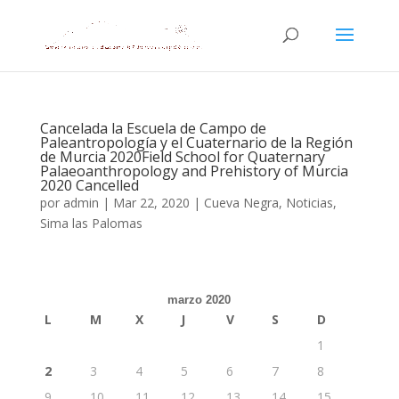
Cancelada la Escuela de Campo de
Paleantropología y el Cuaternario de la Región
de Murcia 2020Field School for Quaternary
Palaeoanthropology and Prehistory of Murcia
2020 Cancelled
por
admin
|
Mar 22, 2020
|
Cueva Negra
,
Noticias
,
Sima las Palomas
marzo 2020
L
M
X
J
V
S
D
1
2
3
4
5
6
7
8
9
10
11
12
13
14
15