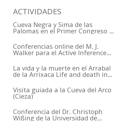
ACTIVIDADES
Cueva Negra y Sima de las
Palomas en el Primer Congreso de
Arqueología de la Región de
Murcia organizado por el CDL
Conferencias online del M. J.
Walker para el Active Inference
Institute
La vida y la muerte en el Arrabal
de la Arrixaca Life and death in
the Arrabal of Arrixaca
Visita guiada a la Cueva del Arco
(Cieza)
Conferencia del Dr. Christoph
Wißing de la Universidad de
Tubinga en el Casino de Murcia.