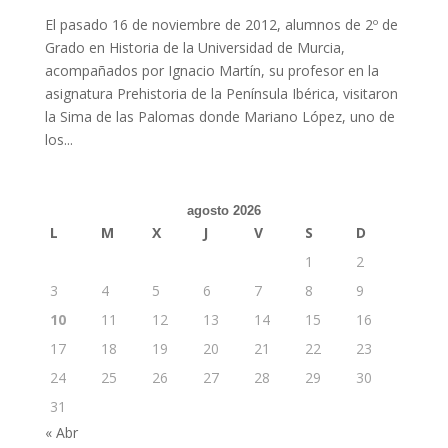
El pasado 16 de noviembre de 2012, alumnos de 2º de
Grado en Historia de la Universidad de Murcia,
acompañados por Ignacio Martín, su profesor en la
asignatura Prehistoria de la Península Ibérica, visitaron
la Sima de las Palomas donde Mariano López, uno de
los...
agosto 2026
L
M
X
J
V
S
D
1
2
3
4
5
6
7
8
9
10
11
12
13
14
15
16
17
18
19
20
21
22
23
24
25
26
27
28
29
30
31
« Abr