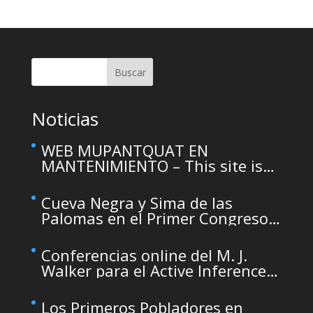
Christoph Wißing Lecture at
Casino de Murcia: Neanderthals
versus early modern humans:
Similar diet, different mobility
pattern
Buscar
Noticias
WEB MUPANTQUAT EN
MANTENIMIENTO – This site is
temporarily unavailable due to
maintenance
Cueva Negra y Sima de las
Palomas en el Primer Congreso
de Arqueología de la Región de
Murcia organizado por el CDL
Conferencias online del M. J.
Walker para el Active Inference
Institute
Los Primeros Pobladores en