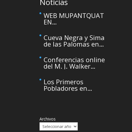
Noticias
WEB MUPANTQUAT
EN
MANTENIMIENTO –
This site is
Cueva Negra y Sima
temporarily
de las Palomas en
unavailable due to
el Primer Congreso
maintenance
de Arqueología de
Conferencias online
la Región de Murcia
del M. J. Walker
organizado por el
para el Active
CDL
Inference Institute
Los Primeros
Pobladores en
RCMAGAZINE, la
revista cultural del
Real Casino de
Murcia
Archivos