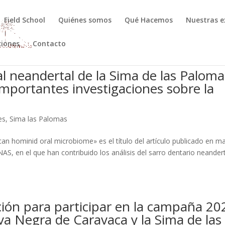
Field School
Quiénes somos
Qué Hacemos
Nuestras e
ciones
Contacto
tal neandertal de la Sima de las Paloma
mportantes investigaciones sobre la
es
,
Sima las Palomas
can hominid oral microbiome» es el título del artículo publicado en m
NAS, en el que han contribuido los análisis del sarro dentario neander
pción para participar en la campaña 20
va Negra de Caravaca y la Sima de las