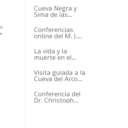
Cueva Negra y
Sima de las
Palomas en el
Primer Congreso
a,
Conferencias
de Arqueología de
va
online del M. J.
la Región de
Walker para el
Murcia
Active Inference
La vida y la
organizado por el
Institute
muerte en el
CDL
Arrabal de la
Arrixaca Life and
Visita guiada a la
death in the
Cueva del Arco
Arrabal of
(Cieza)
Arrixaca
Conferencia del
Dr. Christoph
Wißing de la
Universidad de
Tubinga en el
Casino de Murcia.