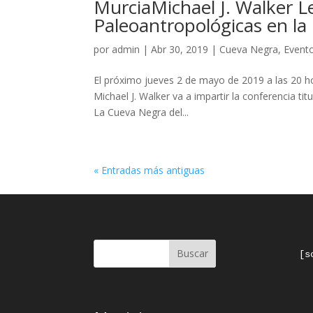
MurciaMichael J. Walker L
Paleoantropológicas en la
por
admin
|
Abr 30, 2019
|
Cueva Negra
,
Event
El próximo jueves 2 de mayo de 2019 a las 20 ho
Michael J. Walker va a impartir la conferencia t
La Cueva Negra del...
« Entradas más antiguas
Buscar
[s