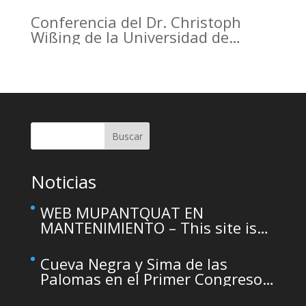
Conferencia del Dr. Christoph
Wißing de la Universidad de
Tubinga en el Casino de Murcia.
Christoph Wißing Lecture at
Casino de Murcia: Neanderthals
versus early modern humans:
Similar diet, different mobility
pattern
Buscar
Noticias
WEB MUPANTQUAT EN
MANTENIMIENTO – This site is
temporarily unavailable due to
maintenance
Cueva Negra y Sima de las
Palomas en el Primer Congreso
de Arqueología de la Región de