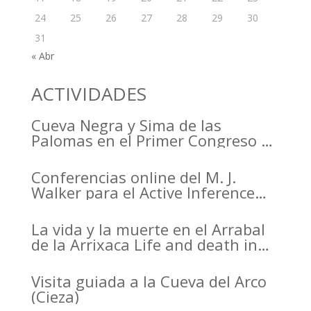
24
25
26
27
28
29
30
31
« Abr
ACTIVIDADES
Cueva Negra y Sima de las
Palomas en el Primer Congreso de
Arqueología de la Región de
Murcia organizado por el CDL
Conferencias online del M. J.
Walker para el Active Inference
Institute
La vida y la muerte en el Arrabal
de la Arrixaca Life and death in
the Arrabal of Arrixaca
Visita guiada a la Cueva del Arco
(Cieza)