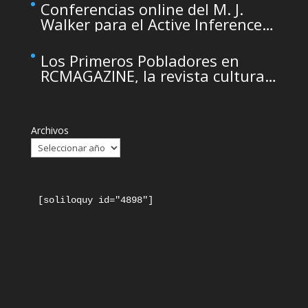
Murcia organizado por el CDL
Conferencias online del M. J.
Walker para el Active Inference
Institute
Los Primeros Pobladores en
RCMAGAZINE, la revista cultural
del Real Casino de Murcia
Archivos
[soliloquy id="4898"]