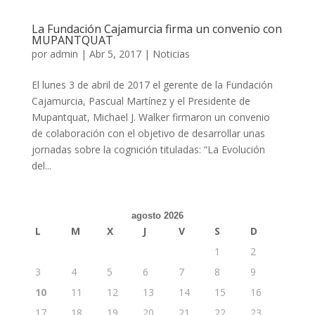
La Fundación Cajamurcia firma un convenio con
MUPANTQUAT
por
admin
|
Abr 5, 2017
|
Noticias
El lunes 3 de abril de 2017 el gerente de la Fundación
Cajamurcia, Pascual Martínez y el Presidente de
Mupantquat, Michael J. Walker firmaron un convenio
de colaboración con el objetivo de desarrollar unas
jornadas sobre la cognición tituladas: “La Evolución
del...
agosto 2026
L
M
X
J
V
S
D
1
2
3
4
5
6
7
8
9
10
11
12
13
14
15
16
17
18
19
20
21
22
23