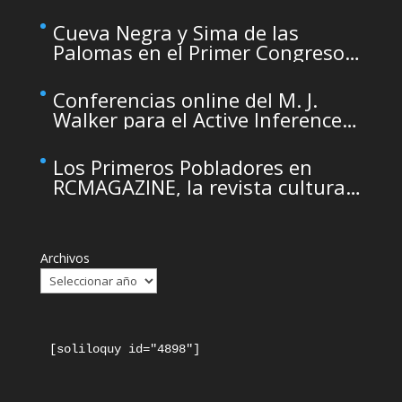
temporarily unavailable due to
maintenance
Cueva Negra y Sima de las
Palomas en el Primer Congreso
de Arqueología de la Región de
Murcia organizado por el CDL
Conferencias online del M. J.
Walker para el Active Inference
Institute
Los Primeros Pobladores en
RCMAGAZINE, la revista cultural
del Real Casino de Murcia
Archivos
[soliloquy id="4898"]