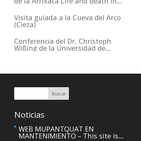
de la Arrixaca Life and death in
the Arrabal of Arrixaca
Visita guiada a la Cueva del Arco
(Cieza)
Conferencia del Dr. Christoph
Wißing de la Universidad de
Tubinga en el Casino de Murcia.
Christoph Wißing Lecture at
Casino de Murcia: Neanderthals
versus early modern humans:
Similar diet, different mobility
pattern
Buscar
Noticias
WEB MUPANTQUAT EN
MANTENIMIENTO – This site is