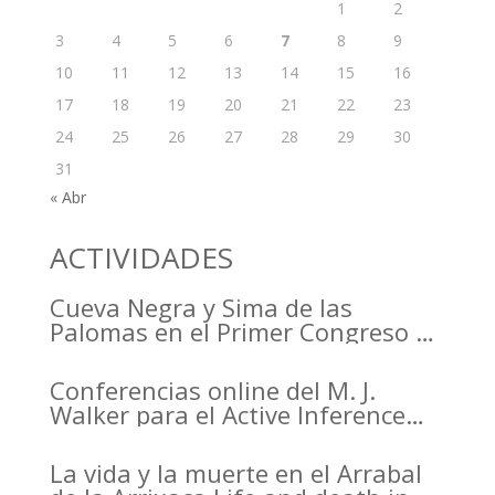
1
2
3
4
5
6
7
8
9
10
11
12
13
14
15
16
17
18
19
20
21
22
23
24
25
26
27
28
29
30
31
« Abr
ACTIVIDADES
Cueva Negra y Sima de las
Palomas en el Primer Congreso de
Arqueología de la Región de
Murcia organizado por el CDL
Conferencias online del M. J.
Walker para el Active Inference
Institute
La vida y la muerte en el Arrabal